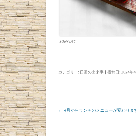
SONY DSC
カテゴリー:
日常の出来事
| 投稿日:
2024年
投
←
4月からランチのメニューが変わりま
稿
ナ
ビ