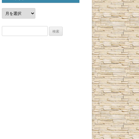
ア
ー
カ
イ
ブ
検
索: