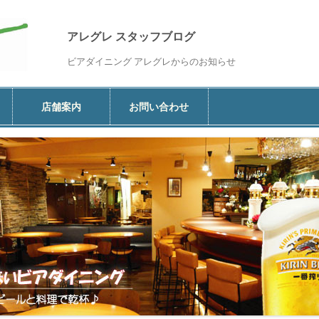
アレグレ スタッフブログ
ビアダイニング アレグレからのお知らせ
コ
ン
店舗案内
お問い合わせ
テ
ン
ツ
へ
移
動