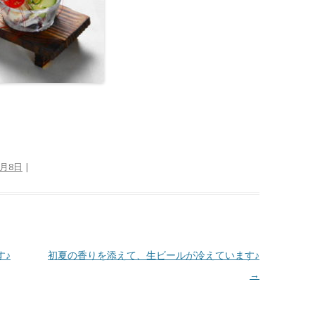
4月8日
|
す♪
初夏の香りを添えて、生ビールが冷えています♪
→