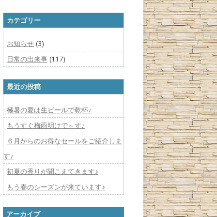
カテゴリー
お知らせ
(3)
日常の出来事
(117)
最近の投稿
極暑の夏は生ビールで乾杯♪
もうすぐ梅雨明けで～す♪
６月からのお得なセールをご紹介しま
す♪
初夏の香りが聞こえてきます♪
もう春のシーズンが来ています♪
アーカイブ