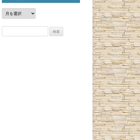
ア
ー
カ
イ
ブ
検
索: