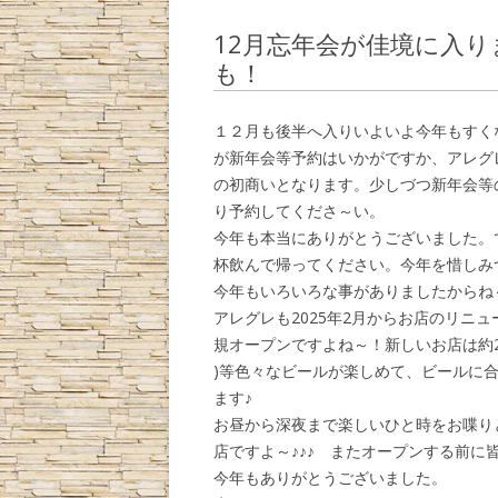
12月忘年会が佳境に入り
も！
１２月も後半へ入りいよいよ今年もすく
が新年会等予約はいかがですか、アレグレで
の初商いとなります。少しづつ新年会等
り予約してくださ～い。
今年も本当にありがとうございました。
杯飲んで帰ってください。今年を惜しみ
今年もいろいろな事がありましたからね
アレグレも2025年2月からお店のリニ
規オープンですよね～！新しいお店は約
)等色々なビールが楽しめて、ビールに
ます♪
お昼から深夜まで楽しいひと時をお喋り
店ですよ～♪♪♪ またオープンする前に
今年もありがとうございました。