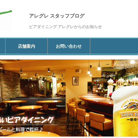
アレグレ スタッフブログ
ビアダイニング アレグレからのお知らせ
コ
ン
店舗案内
お問い合わせ
テ
ン
ツ
へ
移
動