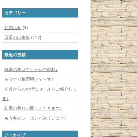
カテゴリー
お知らせ
(3)
日常の出来事
(117)
最近の投稿
極暑の夏は生ビールで乾杯♪
もうすぐ梅雨明けで～す♪
６月からのお得なセールをご紹介しま
す♪
初夏の香りが聞こえてきます♪
もう春のシーズンが来ています♪
アーカイブ