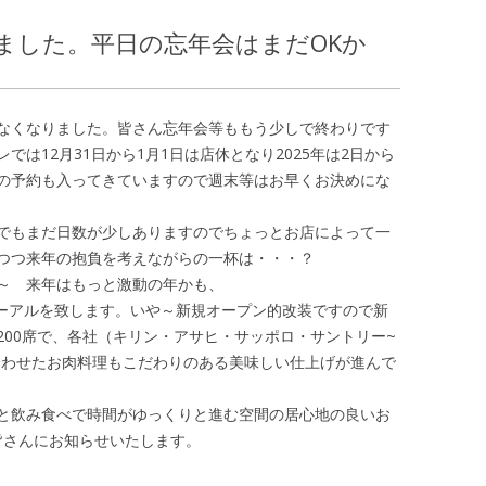
ました。平日の忘年会はまだOKか
なくなりました。皆さん忘年会等ももう少しで終わりです
は12月31日から1月1日は店休となり2025年は2日から
の予約も入ってきていますので週末等はお早くお決めにな
でもまだ日数が少しありますのでちょっとお店によって一
つつ来年の抱負を考えながらの一杯は・・・？
～ 来年はもっと激動の年かも、
ューアルを致します。いや～新規オープン的改装ですので新
200席で、各社（キリン・アサヒ・サッポロ・サントリー~
合わせたお肉料理もこだわりのある美味しい仕上げが進んで
と飲み食べで時間がゆっくりと進む空間の居心地の良いお
皆さんにお知らせいたします。